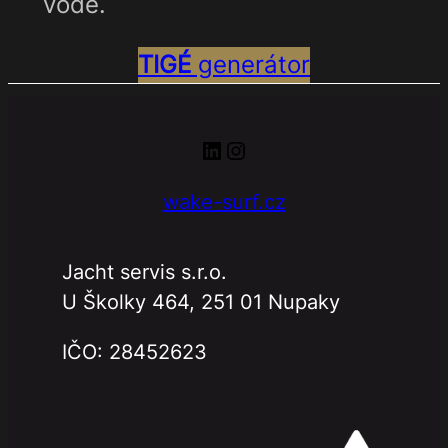
vodě.
TIGÉ
generátor
LinkedIn
Instagram
wake-surf.cz
Jacht servis s.r.o.
U Školky 464, 251 01 Nupaky
IČO: 28452623