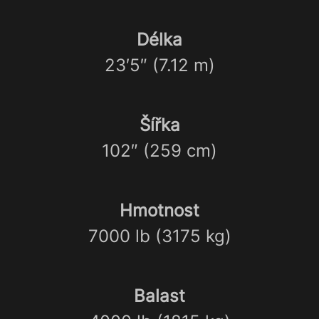
Délka
23′5″ (7.12 m)
Šířka
102″ (259 cm)
Hmotnost
7000 lb (3175 kg)
Balast