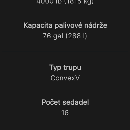
4000 lb (1815 kg)
Kapacita palivové nádrže
76 gal (288 l)
Typ trupu
ConvexV
Počet sedadel
16